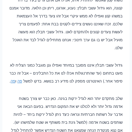
משהו קטן שאפשר להתחיל איתו, אפילו אם אתם גרים בעיר בדירה
קטנה, הוא גידול עשבי תבלין: נענע, אורגנו, ריחן וכן הלאה. מדובר אמנם
במשהו קטן ואפילו לא ממש עיקרי אבל זהו צעד בדרך אל העצמאות
שלכם. זכרו שאיננו נעשים ציידים-לקטים בבת אחת: לפעמים צריך
לעשות צעדים קטנים ולהתקדם לאט. גידול עשבי תבלין הוא מעשה
מועיל אבל יש בו גם ערך חינוכי: אנחנו מתחילים לגדל לבד את האוכל
שלנו.
גידול עשבי תבלין איננו מסובך במיוחד ואפילו גנן מוגבל כמוני הצליח לא
מעט בתחום (עד שהתרנגולות אכלו לנו את כל התבלינים – אבל זה כבר
סיפור אחר.) האינטרנט מספק לנו מידע רב בנושא. בדקו למשל
פה
ו
פה
.
שלב מתקדם יותר הוא לגדל ירקות בגינה. כאן כבר יש צורך בשטח
אדמה גדול יותר ולא לכולנו יש את המקום הנדרש. בפעם הבאה אני
אדבר על רשתות חברתיות ונראה כיצד ניתן לגדל ירקות ביחד – להיות
שותפים בשטח אדמה (למשל גינת בית משותף או שטח שלמישהו יש).
אם נצא מנקודת הנחה שמצאנו את השטח הנדרש אפשר להתחיל לגדל