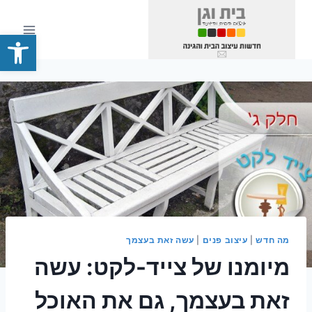
Ski
t
פתח סרגל
conten
מה חדש
|
עיצוב פנים
|
עשה זאת בעצמך
מיומנו של צייד-לקט: עשה
זאת בעצמך, גם את האוכל