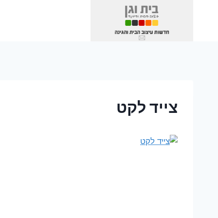
Ski
t
conten
צייד לקט