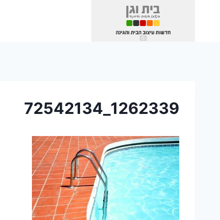
Ski
t
conten
1262339_72542134