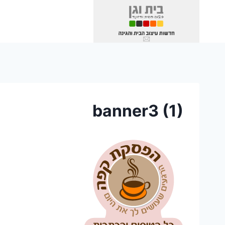
Ski
t
conten
banner3 (1)