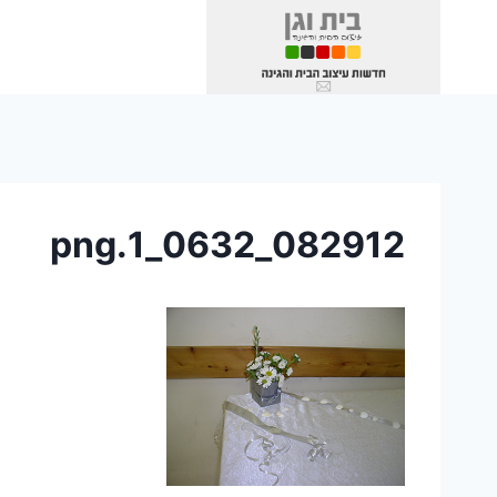
Ski
t
conten
082912_0632_1.png