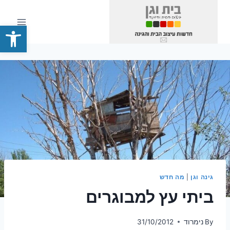
Ski
t
פתח סרגל
conten
גינה וגן
|
מה חדש
ביתי עץ למבוגרים
By
נימרוד
31/10/2012