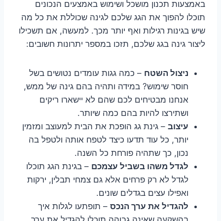
באמצעות תכנון מושכל ושימוש באמצעים הנכונים
תוכלו להפוך את הגג שלכם לגינה שכוללת את כל מה
שיש בגינות רגילות ואף יותר מכך. למעשה, אם תשכילו
ליצור גינה בגג שלכם, תזכו במספר יתרונות חשובים:
ניצול השטח
– כמה גגות עומדים נטושים בשל
חוסר שימוש? במידה ותהיה בהם גינה של ממש,
אנחנו מבטיחים לכם שהם לא יישארו ריקים
ושתירצו להיות בהם כמה שיותר.
עיצוב
– גינת גג הופכת את הבית למעוצב ומזמין
יותר, כל עוד תדעו כיצד לטפח אותה ולטפל בה
נכון, כך שתהיה פורחת כל השנה.
לגדל משהו בשביל עצמכם
– בגינת הגג תוכלו
לגדל לא רק פרחים אלא גם צמחי תבלין, ירקות
ואפילו עצים בגדלים שונים.
להגדיל את ערך הנכס
– תופתעו לגלות איך
בהשקעה שאינה גבוהה תוכלו להגדיל את ערך