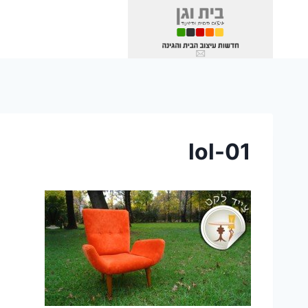
Ski
t
conten
lol-01