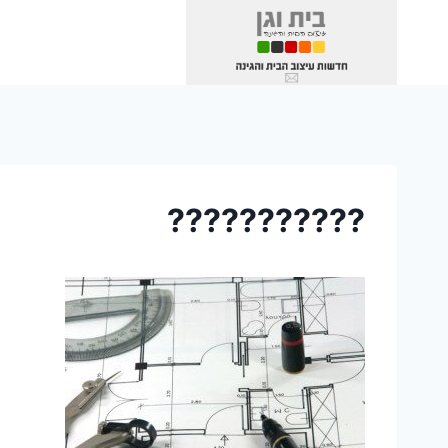
Ski
t
conten
???????????