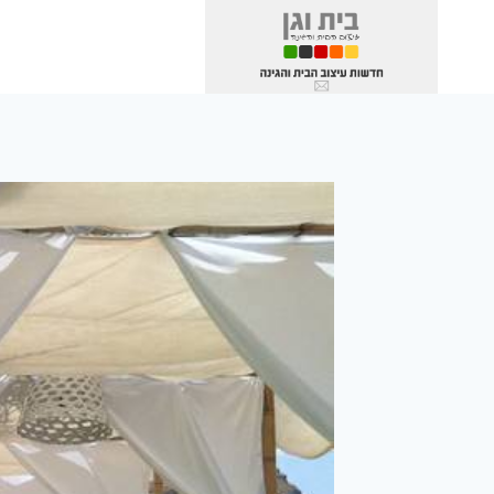
Ski
t
conten