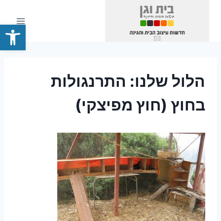
Ski
t
פתח סרגל
conten
הלול שלנו: התרנגולות
בחוץ (חוץ מפיצקי)