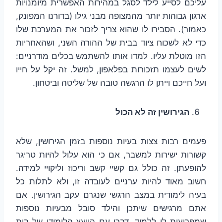
עליכם לסייע לילד לסגל במהירות האפשרית מיומנויות
ארגון גבוהות יותר מהמצופה מבני גילו (בדורנו המפונק,
כאמור). הסבירו לו שהוא צריך לזכור את המערכת שלו
כדי לא לשכוח ציוד בבית של ההורה השני, ושהאחריות
הזו מוטלת עליו. למדו אותו להשתמש בכלים מודרניים:
לשים לעצמו תזכורות בפלאפון, למשל. זה יקל על חייו
ועל חייכם וייתן לו הרגשה טובה של שליטה וביטחון.
הגירושין זה לא הכול
פעמים רבות צצות בעיות נוספות בזמן הגירושין, שלא
קשורות ישירות למשבר, אם כי הוא עלול להיות טריגר
להופעתן. זה כולל גם קשיי קשב וריכוז וליקויי למידה.
חשוב מאוד להיות ערניים לעובדה זו, ולא לתלות כל
בעיה לימודית במצב הרגשי שנגרם עקב הגירושין. אם
אתם מרגישים שיתכן והילד סובל מבעיות נוספות
שמפריעות לו ללמוד, דברו עם היועץ הלימודי של בית