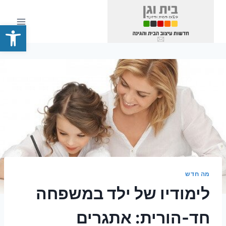
Ski
t
פתח סרגל
conten
מה חדש
לימודיו של ילד במשפחה
חד-הורית: אתגרים