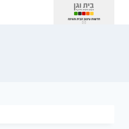
Ski
t
conten