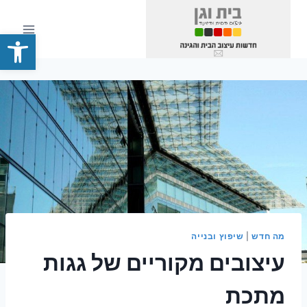
Ski
t
פתח סרגל
conten
מה חדש
|
שיפוץ ובנייה
עיצובים מקוריים של גגות
מתכת