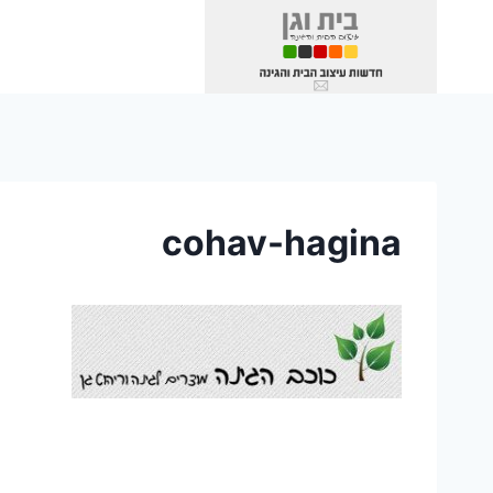
Ski
t
conten
cohav-hagina