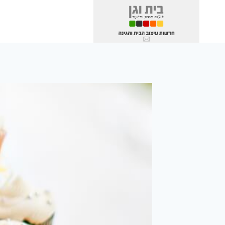
Ski
t
conten