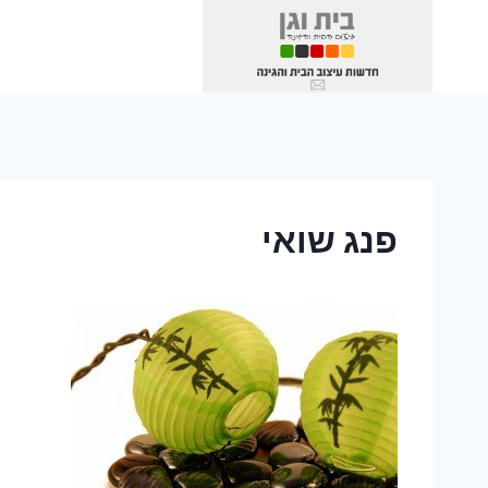
Ski
t
conten
פנג שואי