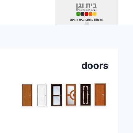
Ski
t
conten
doors