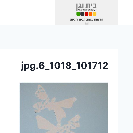
Ski
t
conten
101712_1018_6.jpg