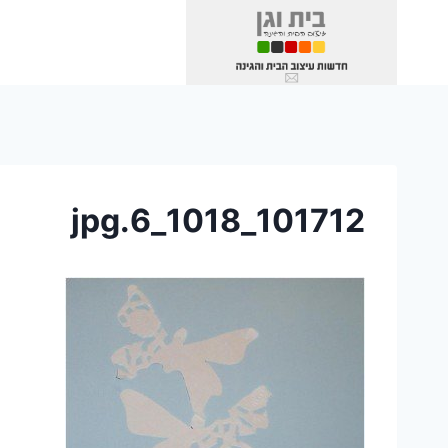
Ski
t
conten
101712_1018_6.jpg