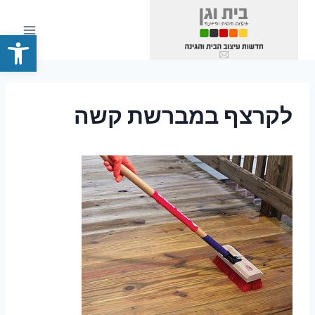
Ski
t
פתח סרגל
conten
לקרצף במברשת קשה