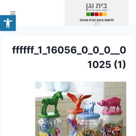
Ski
t
פתח סרגל
conten
0__0_0_0_ffffff_1_16056
1025 (1)