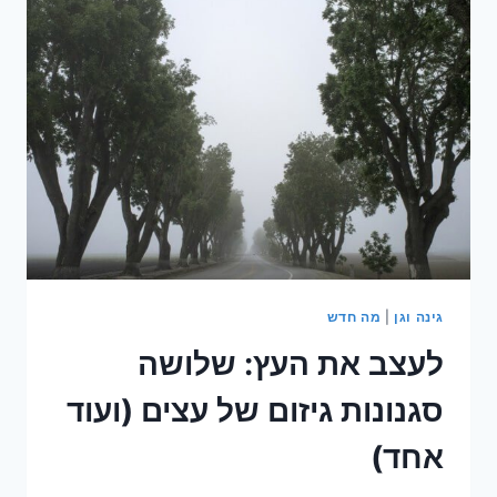
כדי
לשים
את
השם
שלו
על
המקרר
גינה וגן
|
מה חדש
לעצב את העץ: שלושה
סגנונות גיזום של עצים (ועוד
אחד)