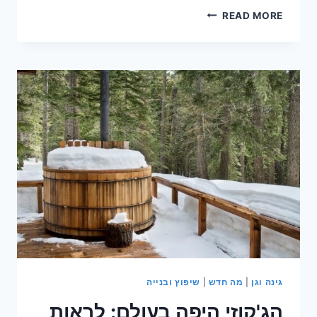
כבלים
READ MORE
מעוצבים:
איך
לארגן
ולעצב
כבלים
וחוטי
חשמל
בבית
גינה וגן
|
מה חדש
|
שיפוץ ובנייה
הג'קוזי היפה בעולם: לראות