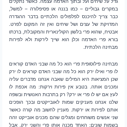
גדל על שיחים ועל ובתוך האדמה עצמה. כאשר נתקלים
במקרים גבוליים – כמו בננה או פסיפלורה – למשל,
כבר צריך להיכנס לפלפולים הלכתיים בדבר ההגדרה
המדויקת של עצים ושל שיחים ואין זה המקום לפרט.
אבטיח, שהוא פרי בלשון הקולינארית והמקובלת, ברכתו
בורא פרי האדמה וכלן הוא שייך לירקות ולא לפירות
מבחינה הלכתית.
מבחינה פילוסופית פרי הוא כל מה שבני האדם קוראים
לו פרי ואילו ירק הוא כל מה שבני האדם קוראים לו ירק
שכן המציאות היא המילים שאבה אנחנו מדברים עליה
ומכנים אותה. בטבע אין פירות וירקות: מה אכפת לו
לעץ אם יש לו פרי או ירק? רק בתרבות האנושית ובשפה
שלנו אנחנו מעניקים שמות לאובייקטים ובכך הופכים
אותם לפירות או ירקות. מעניין לחשוב מה קורה כאשר
שני אנשים משוחחים ומגלים שהם מכנים אובייקט זהה
בשמות שונים: האחד מכנה אותו פרי והשני ירק. אבל