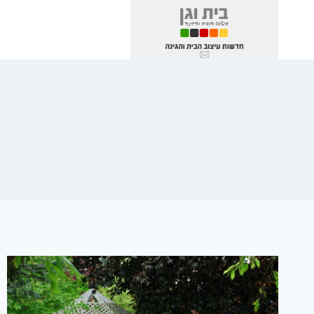
Ski
t
conten