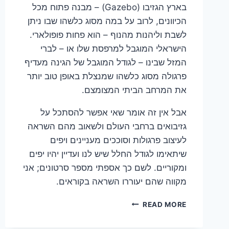
בארץ הגזיבו (Gazebo) – מבנה פתוח מכל
הכיוונים, לרוב על במה מסוג כלשהו שבו ניתן
לשבת וליהנות מהנוף – הוא פחות פופולארי.
הישראלי המוגבל למרפסת שלו או – לברי
המזל שבינו – לגודל המוגבל של הגינה מעדיף
פרגולה מסוג כלשהו שמנצלת באופן טוב יותר
את המרחב הביתי המצומצם.
אבל אין זה אומר שאי אפשר להסתכל על
גזיבואים ברחבי העולם ולשאוב מהם השראה
לעיצוב פרגולות וסוככים מעניינים ויפים
שיתאימו לגודל החלל שיש לנו ועדיין יהיו יפים
ומקוריים. לשם כך אספתי מספר סרטונים; אני
מקווה שהם יעוררו השראה בקוראים.
הגזיבו
READ MORE
כמקור
השראה