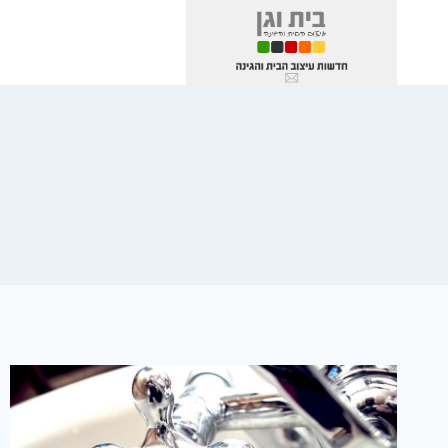
Ski
t
conten