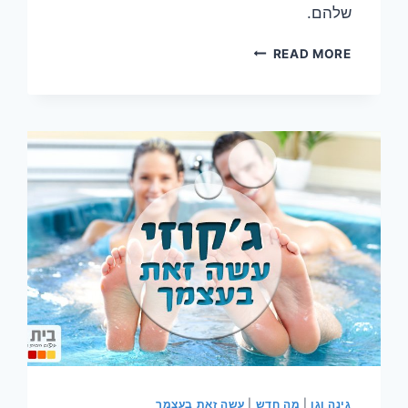
שלהם.
הג'קוזי
READ MORE
היפה
בעולם:
לראות
ולקבל
השראה
גינה וגן
|
מה חדש
|
עשה זאת בעצמך