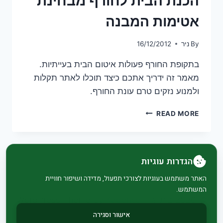
הכנת הבית לחורף מבחינת
אטימות המבנה
By
ניר
16/12/2012
בתקופת החורף פעולות איטום הבית בעייתיות.
מאמר זה ידריך אתכם כיצד תוכלו לאתר תקלות
ולמנוע נזקים טרם עונת החורף.
הכנת
READ MORE
הבית
לחורף
מבחינת
אטימות
הגדרות עוגיות
המבנה
האתר משתמש בעוגיות לצורכי תפעול, מדידה ושיפור חוויית
המשתמש.
© 2026 בית וגן - WordPress Theme by
Kadence
WP
אישור וסגירה