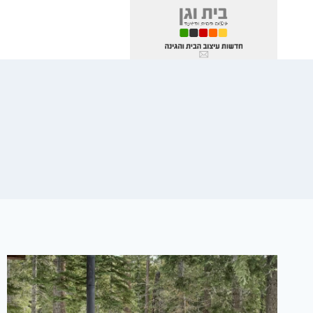
Ski
t
conten