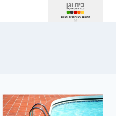
Ski
t
conten