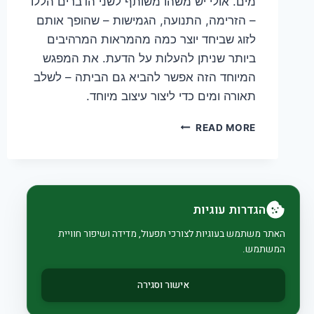
מים. אולי יש משהו משותף לשני הדברים הללו
– הזרימה, התנועה, הגמישות – שהופך אותם
לזוג שביחד יוצר כמה מהמראות המרהיבים
ביותר שניתן להעלות על הדעת. את המפגש
המיוחד הזה אפשר להביא גם הביתה – לשלב
תאורה ומים כדי ליצור עיצוב מיוחד.
מים
READ MORE
ואור:
שילוב
מים
ותאורה
ככלי
הגדרות עוגיות
לעיצוב
הבית
האתר משתמש בעוגיות לצורכי תפעול, מדידה ושיפור חוויית
והגינה
המשתמש.
אישור וסגירה