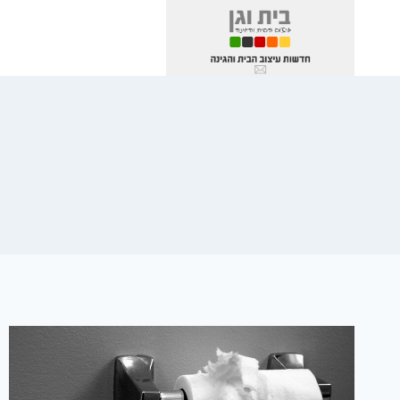
Ski
t
conten