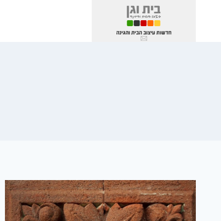
Ski
t
conten