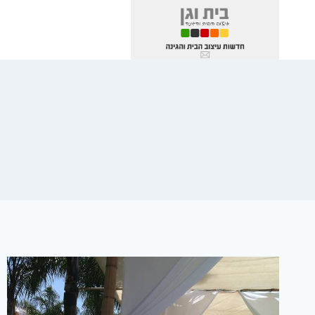
Ski
t
conten