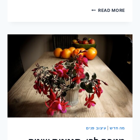
לסדר
READ MORE
את
דלת
המקרר:
המדריך
השלם
למגנטים
על
המקרר
מה חדש
|
עיצוב פנים