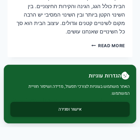
הבית כולל הגג, הגינה והקירות החיצוניים. בין
השינוי הקטן ביותר ובין השינוי המסיבי יש הרבה
מקום לשינויים קטנים וגדולים. עיצוב הבית הוא סך
כל השינויים שאנחנו עושים.
שיפוץ
READ MORE
בהמשכים
ושיפוץ
מלא
הגדרות עוגיות
האתר משתמש בעוגיות לצורכי תפעול, מדידה ושיפור חוויית
המשתמש.
© 2026 בית וגן - WordPress Theme by
Kadence
WP
אישור וסגירה
מדיניות פרטיות
|
הצהרת נגישות