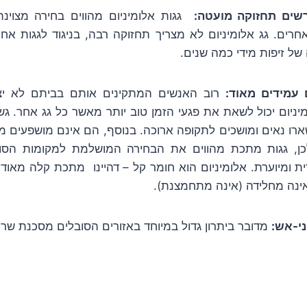
רשים תחזוקה מועטה:
גגות אלומיניום מהווים בחירה מצוינת
רים. גג אלומיניום לא מצריך תחזוקה רבה, בניגוד לגגות אחר
של זיפות מידי כמה שנים.
עמידים מאוד:
רוב האנשים המתקינים אותם בביתם לא י
יניום יכול לשאת את פגעי הזמן טוב יותר מאשר כל גג אחר. ג
ארו נאים ומושכים לתקופה ארוכה. בנוסף, הם אינם מושפעים מ
כן, גגות מתכת מהווים את הבחירה המושלמת למקומות הסו
 ומיוערת. אלומיניום הוא חומר קל – דהיינו מתכת קלה מאוד 
ינה מחלידה (אינה מתחמצנת).
י-אש:
מדובר ביתרון גדול במיוחד באזורים הסובלים מסכנת שרי