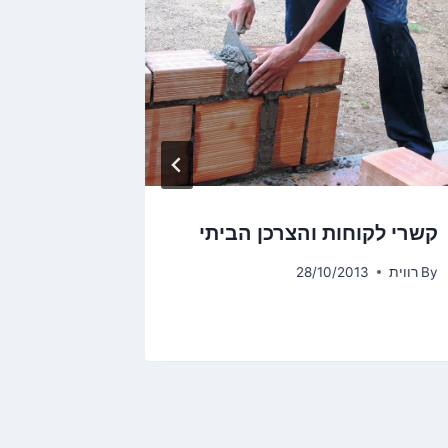
קשרי לקוחות והצרכן הביתי
עיצובי ג
By
רווית
28/10/2013
By
נימרוד