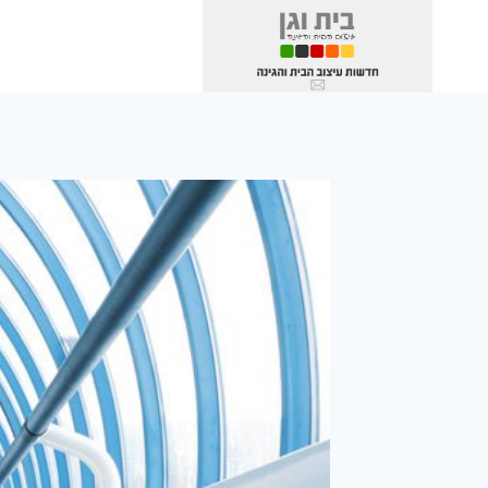
Ski
t
conten