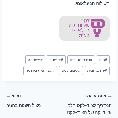
השילוח הבינלאומי.
Post
#
בית
#
דירת סטודנט
#
יד שניה
#
משפחה
Tags:
#
עיצוב הבית
#
עיצוב פנים
#
עשה זאת בעצמך
ניווט
NEXT
PREVIOUS
המדריך לצייד-לקט חלק
ניצול השטח בחניה
א': דיוקנו של הצייד-לקט