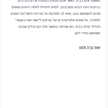
האשפה אלא בבית. כאשר אתם נוסעים במכונית או הולכים ברגל
ברחבות העיר הביטו מסביבכם. לפתע תתחילו לגלות רהיטים נטושים
שניתן להשתמש בהם. שימו לב למודעות על מכירות חיסול ועל חפצים
למסירה, על שוקים אלטרנטיביים ועל קורסים ל"עשה זאת בעצמך"
ולגידול יקרות בבית. כמו שנראה בהמשך אלה הם הכלים שבהם
משתמש הצייד-לקט.
אזורי צייד ולקט