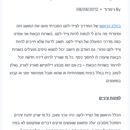
By
נימרוד
08/08/2012
בחלק הראשון
של המדריך לצייד-לקט הסברתי מעט את המושג הזה
וסיפרתי מה גרם לי לנסות להיות צייד-לקט. בשורות הבאות אני אפרט
כמה מדרכי הפעולה של הצייד-לקט. חשוב לדעת שלא חייבים להיות
צייד-לקט טהור; גם האדם מן הישוב יכול למצוא טיפים מועילים בשורות
הבאות שיעזרו לו לחסוך כסף. כל מי שצריך לרהט דירה חדשה יוכל
להיעזר בשורות הבאות – בין אם הוא מבצע רילוקיישן מארץ לארץ, נאלץ
לעזוב בית בגלל בעיות משפחתיות או שהוא סובל ממחסור זמני או קבוע
במזומנים.
לפקוח עיניים
הכלל הראשון של הצייד-לקט: היה ערני ומוכן. כל מי שרק יפקח עיניים
ויסתכל מסביבו יגלה פתאום שאנשים זורקים דברים שמקומם לא בפח