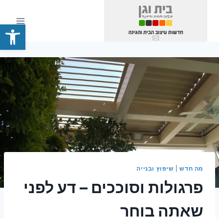
Ski
t
פתח סרגל
conten
מה חדש
|
שיפוץ ובנייה
פרגולות וסוככים – דע לפני
שאתה בוחר