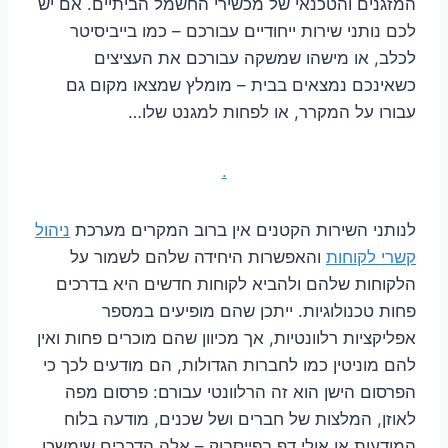
המזגנים והטכנאי של מכשירי החשמל הביתיים. אם יש
לכם נותני שירות ייחודיים עבורכם – כמו בייביסיטר
לכלב, או מישהו שמשקה עבורכם את העציצים
כשאינכם נמצאים בבית – מומלץ שמצאו מקום גם
עבורו על המקרר, או לפחות למגנט שלו…
.
לנותני השירות הקטנים אין ברוב המקרים מערכת
ניהול
קשרי לקוחות
והאפשרות היחידה שלהם לשמור על
הלקוחות שלהם ולהביא לקוחות חדשים היא בדרכים
פחות טכנולוגיות. ייתכן שהם מופיעים במספר
אפליקציות רלוונטיות, אך מכיוון שהם מוכרים פחות ואין
להם מוניטין כמו לחברות הגדולות, הם מודעים לכך כי
הפרסום הישן הוא זה הרלוונטי עבורם: פרסום מפה
לאוזן, המלצות של חברים ושל שכנים, מודעה בלוח
המודעות או אולי דף בפייסבוק – אלה הדברים שימשכו