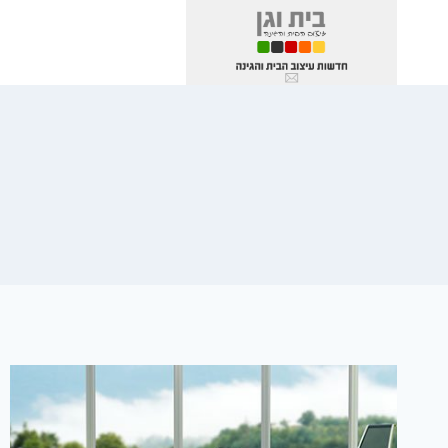
Ski
t
conten