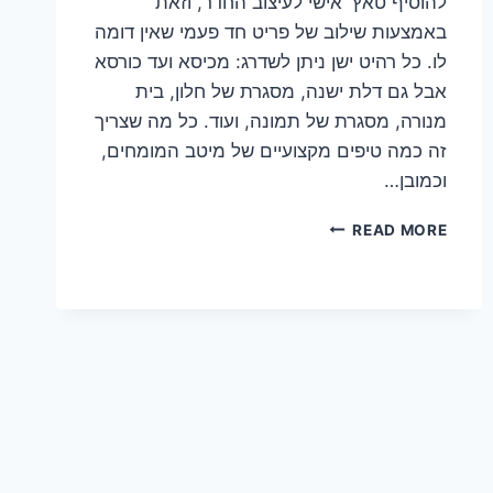
להוסיף טאץ' אישי לעיצוב החדר, וזאת
באמצעות שילוב של פריט חד פעמי שאין דומה
לו. כל רהיט ישן ניתן לשדרג: מכיסא ועד כורסא
אבל גם דלת ישנה, מסגרת של חלון, בית
מנורה, מסגרת של תמונה, ועוד. כל מה שצריך
זה כמה טיפים מקצועיים של מיטב המומחים,
וכמובן…
כמו
READ MORE
חדש:
כיצד
להפוך
רהיט
ישן
לפריט
הכי
מעודכן
בבית?