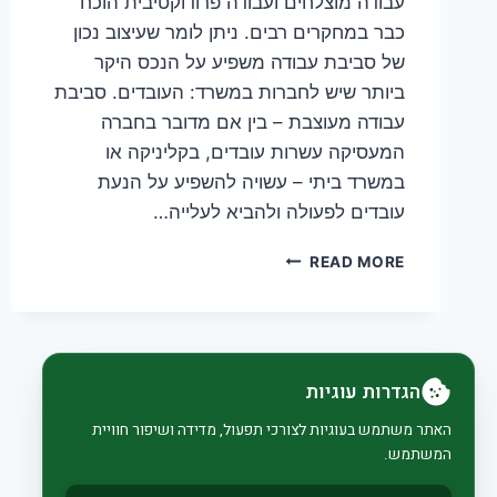
עבודה מוצלחים ועבודה פרודוקטיבית הוכח
כבר במחקרים רבים. ניתן לומר שעיצוב נכון
של סביבת עבודה משפיע על הנכס היקר
ביותר שיש לחברות במשרד: העובדים. סביבת
עבודה מעוצבת – בין אם מדובר בחברה
המעסיקה עשרות עובדים, בקליניקה או
במשרד ביתי – עשויה להשפיע על הנעת
עובדים לפעולה ולהביא לעלייה…
5
READ MORE
שיקולים
שכדאי
לקחת
בחשבון
אם
הגדרות עוגיות
רוצים
סביבת
האתר משתמש בעוגיות לצורכי תפעול, מדידה ושיפור חוויית
עבודה
המשתמש.
מעוצבת