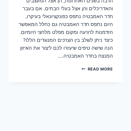
הרבה בשנים האחרונות, הן אצל המעצבים
והאדריכלים והן אצל בעלי הבתים. אם בעבר
חדר האמבטיה נתפס כפונקציונאלי בעיקרו,
היום נתפס חדר האמבטיה גם כחלל המאפשר
הזדמנות לרגיעה ומקום מפלט מלחצי היומיום.
כיצד ניתן לשלב בין הצרכים המנוגדים הללו?
הנה שישה טיפים שיעזרו לכם ליצור את האיזון
המנצח בחדר האמבטיה….
עיצוב
READ MORE
רטוב:
שישה
טיפים
לעיצוב
חדר
האמבטיה
בביתכם