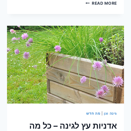
גינות
READ MORE
גג
–
מכניסים
את
הטבע
לבית
גינה וגן
|
מה חדש
אדניות עץ לגינה – כל מה