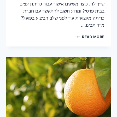
שייך לה. כיצד משיגים אישור עבור כריתת עצים
בבית פרטי? ומדוע חשוב להתקשר עם חברת
כריתה מקצועית עוד לפני שלב הביצוע בפועל?
מייד תבינו….
כריתת
READ MORE
עצים
בבית
פרטי
–
המידע
שחשוב
להכיר