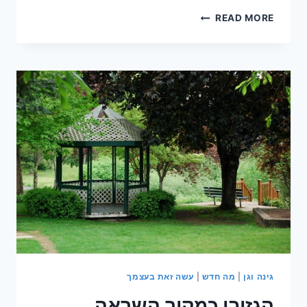
גיזום
READ MORE
עצי
הדר
–
המידע
שחשוב
שתכירו
גינה וגן
|
מה חדש
|
עשה זאת בעצמך
הגזיבו כמקור השראה