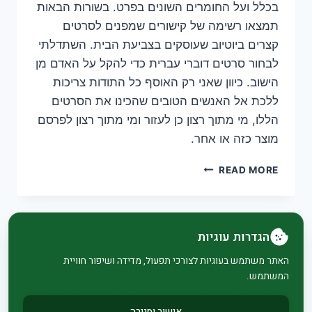
בכלל ועל החומרים השונים בפרט. בשורות הבאות
תמצאו רשימה של קישורים שמפנים לסרטים
קצרים ביוטיוב שעוסקים בצביעת הבית. השתדלתי
לבחור סרטים דוברי עברית כדי להקל על האדם מן
הישוב. כיוון שאני רק האוסף כל התודות צריכות
ללכת אל האנשים הטובים שהכינו את הסרטים
הללו, מי מתוך רצון כן לעזור ומי מתוך רצון לפרסם
מוצר כזה או אחר.
מדריך
READ MORE
מצולם
לצבע
המתחיל
הגדרות עוגיות
האתר משתמש בעוגיות לצורכי תפעול, מדידה ושיפור חוויית
המשתמש.
© 2026 בית וגן - WordPress Theme by
Kadence
WP
אישור וסגירה