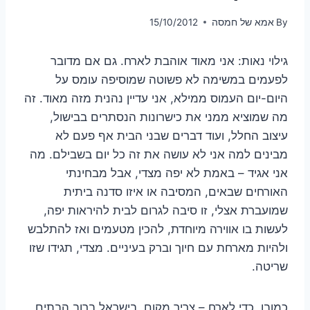
By
אמא של חמסה
15/10/2012
גילוי נאות: אני מאוד אוהבת לארח. גם אם מדובר
לפעמים במשימה לא פשוטה שמוסיפה עומס על
היום-יום העמוס ממילא, אני עדיין נהנית מזה מאוד. זה
מה שמוציא ממני את כישרונות הנסתרים בבישול,
עיצוב החלל, ועוד דברים שבני הבית אף פעם לא
מבינים למה אני לא עושה את זה כל יום בשבילם. מה
אני אגיד – באמת לא יפה מצדי, אבל מבחינתי
האורחים שבאים, המסיבה או איזו סדנה ביתית
שמועברת אצלי, זו סיבה לגרום לבית להיראות יפה,
לעשות בו אווירה מיוחדת, להכין מטעמים ואז להתלבש
ולהיות מארחת עם חיוך וברק בעיניים. מצדי, תגידו שזו
שריטה.
כמובן, כדי לארח – צריך מקום. בישראל ברוב הבתים