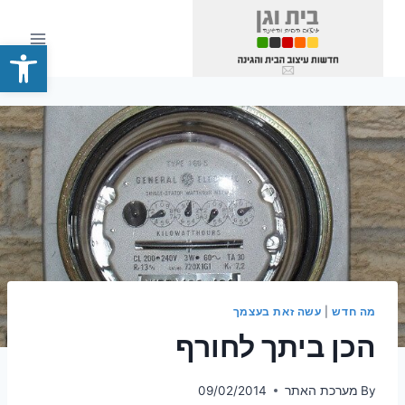
Ski
t
פתח סרגל
conten
מה חדש
|
עשה זאת בעצמך
הכן ביתך לחורף
By
מערכת האתר
09/02/2014