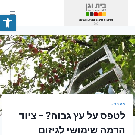
Ski
t
פתח סרגל
conten
מה חדש
לטפס על עץ גבוה? – ציוד
הרמה שימושי לגיזום