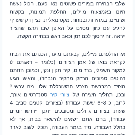
שלבי הבחירה בציורים פשוטים מאי פעם. הכול נעשה
היום באמצעות מיילים, החלפת תמונות, בקשות
ושינויים, במהירות ובנוחות מקסימאלית. נציין רק שעדיף
להגיע עם כיוון מסוים על האופן שבו תרצו שהציור
ייראה. זה יחסוך לכם זמן וכאב ראש בבחירה הקשה.
אז החלפתם מיילים, קבעתם מועד, הכנתם את הבית
לקראת בואו של אמן הציורים (כלומר – דאגתם לו
למקור חשמלי, ברז מים, קיר תקין ונקי, וכמובן הזזתם
רהיטים סמוכים הרחק מהקיר הנבחר), והאיש הגיע
מצויד במברשת הצבע המשוכללת שלו. מה עכשיו?
ובכן, תהליך היצירה של
ציורי קיר
סטנדרטיים אורך,
לרוב, כ-6-8 שעות עבודה! (בציורים קטנים סביב 4
שעות. בציורים גדולים ומסובכים ייתכן ויידרשו יומיים
עבודה), בהם אתם רשאים להישאר בבית, אך לא
בחלל העבודה. מיד בגמר העבודה, תוכלו לשוב לאזור