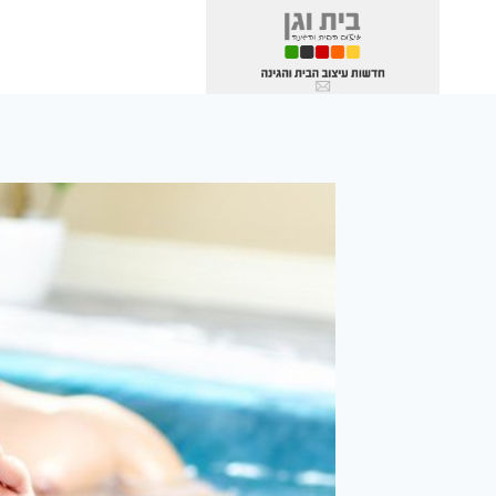
Ski
t
conten