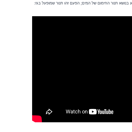
ע בנושא תנור החימום של המים; הפעם זהו תנור שמופעל בגז: